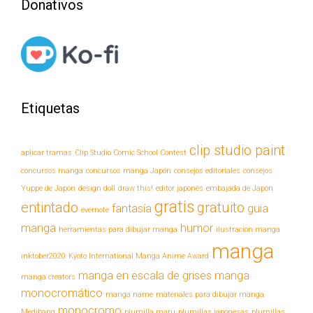
Donativos
Etiquetas
clip studio paint
aplicar tramas
Clip Studio Comic School Contest
concursos manga
concursos manga Japón
consejos editoriales
consejos
Yuppe de Japón
design doll
draw this!
editor japonés
embajada de Japón
gratis
entintado
gratuito
fantasía
guia
evernote
manga
humor
herramientas para dibujar manga
ilustracion manga
manga
inktober2020
Kyoto International Manga Anime Award
manga en escala de grises
manga
manga creators
monocromático
manga name
materiales para dibujar manga
monocromo
Medibang
plumilla maru
plumillas japonesas
plumillas